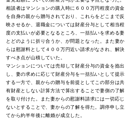
相談者はマンションの購入時に６００万円程度の資金
を自身の親から贈与されており、これらをどこまで反
映させるか、退職金については財産分与として相当程
度の支払いが必要となるところ、一括払いを求める妻
とどのように折り合うか、が問題となった。また妻か
らは慰謝料として４００万円近い請求がなされ、解決
すべき点が山積していた。
マンションについては売却して財産分与の資金を捻出
し、妻の求めに応じて財産分与を一括払いとして提示
する一方で、親からの贈与を前提としてこの部分は共
有財産としない計算方法で算出することで妻側の了解
を取り付けた。また妻からの慰謝料請求には一切応じ
ないとすることで、妻からの了解を得た。調停申し立
てから約半年後に離婚が成立した。